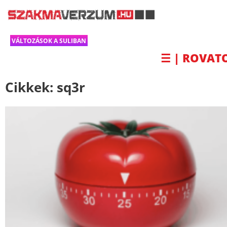
VÁLTOZÁSOK A SULIBAN
☰ | ROVAT
Cikkek:
sq3r