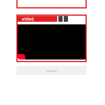
__
videó
___________
.
__
.
__
hirdetés