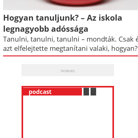
Hogyan tanuljunk? – Az iskola
legnagyobb adóssága
Tanulni, tanulni, tanulni – mondták. ​Csak 
azt elfelejtette megtanítani valaki, hogyan?
hirdetés
__
podcast
___________
.
__
.
__