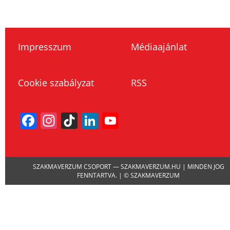
Impresszum
Médiaajánlat
Cookie szabályzat
RSS
Facebook
Instagram
TikTok
LinkedIn
YouTube
Channel
SZAKMAVERZUM CSOPORT — SZAKMAVERZUM.HU | MINDEN JOG
FENNTARTVA. | © SZAKMAVERZUM