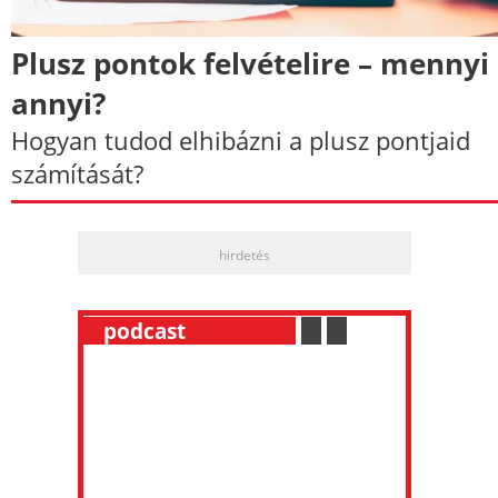
Plusz pontok felvételire – mennyi
annyi?
Hogyan tudod elhibázni a plusz pontjaid
számítását?
hirdetés
__
podcast
___________
.
__
.
__