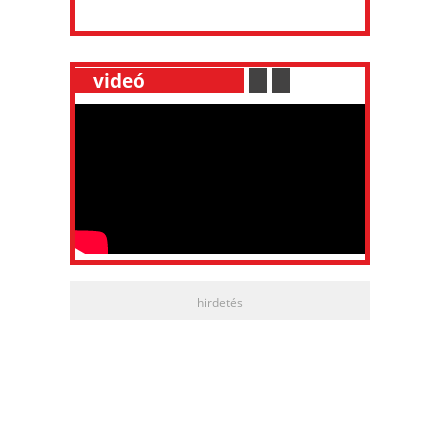
__
videó
___________
.
__
.
__
hirdetés