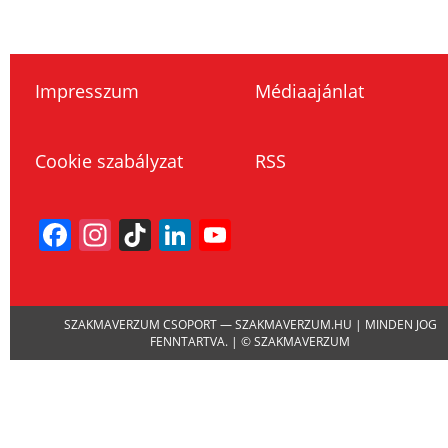
Impresszum
Médiaajánlat
Cookie szabályzat
RSS
Facebook
Instagram
TikTok
LinkedIn
YouTube
Channel
SZAKMAVERZUM CSOPORT — SZAKMAVERZUM.HU | MINDEN JOG
FENNTARTVA. | © SZAKMAVERZUM