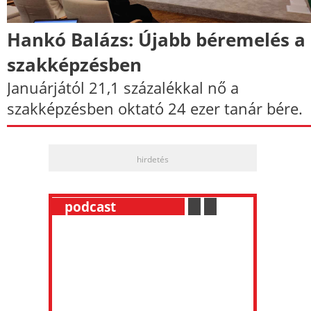
Hankó Balázs: Újabb béremelés a
szakképzésben
Januárjától 21,1 százalékkal nő a
szakképzésben oktató 24 ezer tanár bére.
hirdetés
__
podcast
___________
.
__
.
__