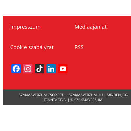
Impresszum
Médiaajánlat
Cookie szabályzat
RSS
Facebook
Instagram
TikTok
LinkedIn
YouTube
Channel
SZAKMAVERZUM CSOPORT — SZAKMAVERZUM.HU | MINDEN JOG
FENNTARTVA. | © SZAKMAVERZUM