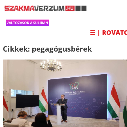
VÁLTOZÁSOK A SULIBAN
☰ | ROVAT
Cikkek:
pegagógusbérek