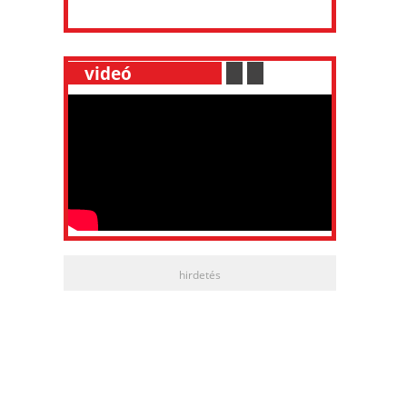
__
videó
___________
.
__
.
__
hirdetés