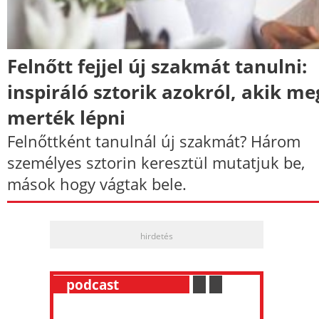
Felnőtt fejjel új szakmát tanulni:
inspiráló sztorik azokról, akik me
merték lépni
Felnőttként tanulnál új szakmát? Három
személyes sztorin keresztül mutatjuk be,
mások hogy vágtak bele.
hirdetés
__
podcast
___________
.
__
.
__