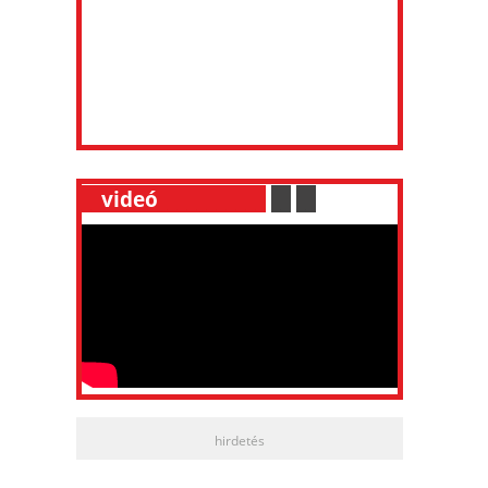
__
videó
___________
.
__
.
__
hirdetés