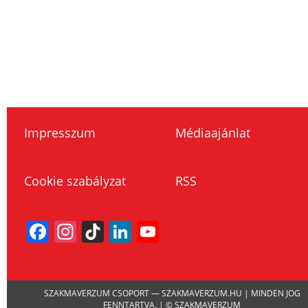
Impresszum
Médiaajánlat
Cookie szabályzat
RSS
Facebook
Instagram
TikTok
LinkedIn
YouTube
Channel
SZAKMAVERZUM CSOPORT — SZAKMAVERZUM.HU | MINDEN JOG
FENNTARTVA. | © SZAKMAVERZUM