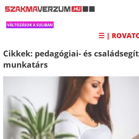
VÁLTOZÁSOK A SULIBAN
☰ | ROVAT
Cikkek:
pedagógiai- és családsegí
munkatárs