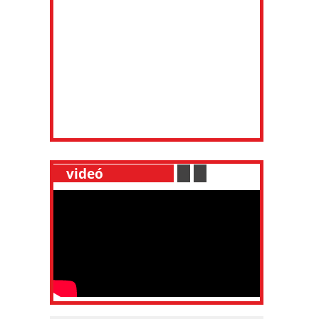
__
videó
___________
.
__
.
__