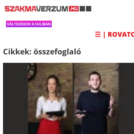
VÁLTOZÁSOK A SULIBAN
☰ | ROVAT
Cikkek:
összefoglaló