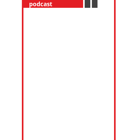
__
podcast
___________
.
__
.
__