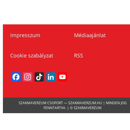
Impresszum
Médiaajánlat
Cookie szabályzat
RSS
Facebook
Instagram
TikTok
LinkedIn
YouTube
Channel
SZAKMAVERZUM CSOPORT — SZAKMAVERZUM.HU | MINDEN JOG
FENNTARTVA. | © SZAKMAVERZUM