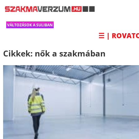
VÁLTOZÁSOK A SULIBAN
☰ | ROVAT
Cikkek:
nők a szakmában