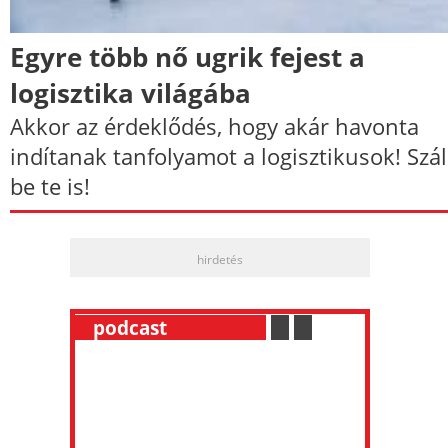
Egyre több nő ugrik fejest a
logisztika világába
Akkor az érdeklődés, hogy akár havonta
indítanak tanfolyamot a logisztikusok! Szál
be te is!
hirdetés
__
podcast
___________
.
__
.
__