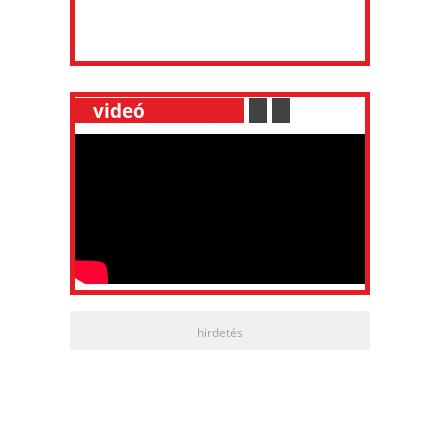
__
videó
___________
.
__
.
__
hirdetés