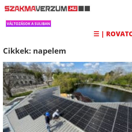
VÁLTOZÁSOK A SULIBAN
☰ | ROVAT
Cikkek:
napelem