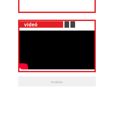
__
videó
___________
.
__
.
__
hirdetés