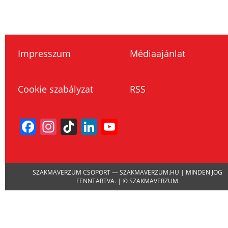
Impresszum
Médiaajánlat
Cookie szabályzat
RSS
Facebook
Instagram
TikTok
LinkedIn
YouTube
Channel
SZAKMAVERZUM CSOPORT — SZAKMAVERZUM.HU | MINDEN JOG
FENNTARTVA. | © SZAKMAVERZUM