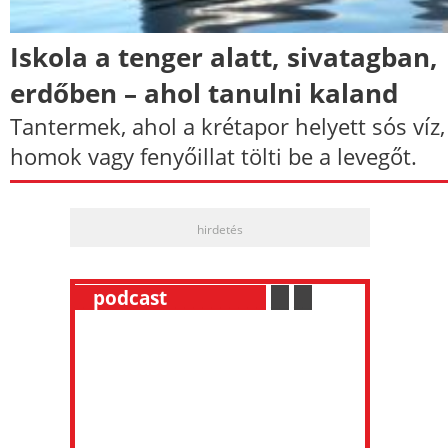
Iskola a tenger alatt, sivatagban,
erdőben – ahol tanulni kaland
Tantermek, ahol a krétapor helyett sós víz,
homok vagy fenyőillat tölti be a levegőt.
hirdetés
__
podcast
___________
.
__
.
__