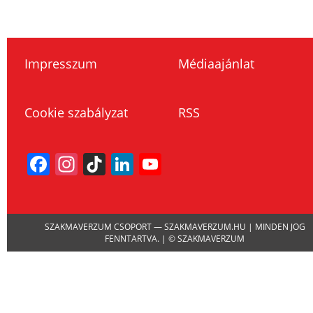
Impresszum
Médiaajánlat
Cookie szabályzat
RSS
Facebook
Instagram
TikTok
LinkedIn
YouTube
Channel
SZAKMAVERZUM CSOPORT — SZAKMAVERZUM.HU | MINDEN JOG
FENNTARTVA. | © SZAKMAVERZUM