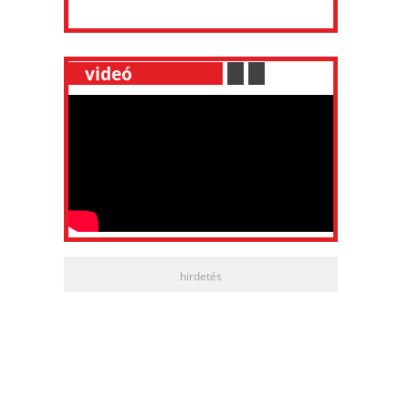
__
videó
___________
.
__
.
__
hirdetés