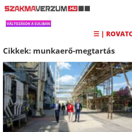
VÁLTOZÁSOK A SULIBAN
☰ | ROVAT
Cikkek:
munkaerő-megtartás