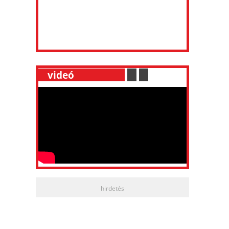
__
videó
___________
.
__
.
__
hirdetés