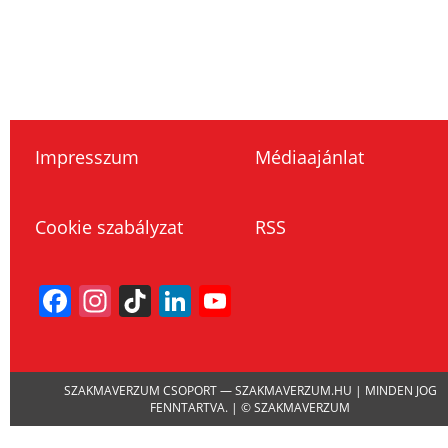
Impresszum
Médiaajánlat
Cookie szabályzat
RSS
Facebook
Instagram
TikTok
LinkedIn
YouTube
Channel
SZAKMAVERZUM CSOPORT — SZAKMAVERZUM.HU | MINDEN JOG
FENNTARTVA. | © SZAKMAVERZUM