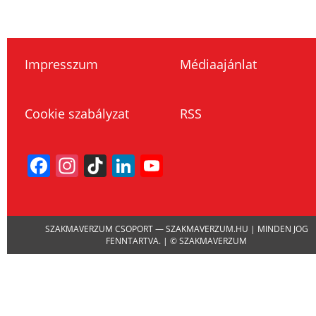
Impresszum
Médiaajánlat
Cookie szabályzat
RSS
Facebook
Instagram
TikTok
LinkedIn
YouTube
Channel
SZAKMAVERZUM CSOPORT — SZAKMAVERZUM.HU | MINDEN JOG
FENNTARTVA. | © SZAKMAVERZUM