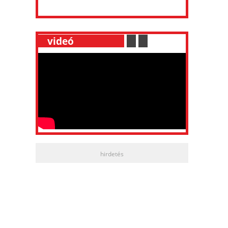
__
videó
___________
.
__
.
__
hirdetés