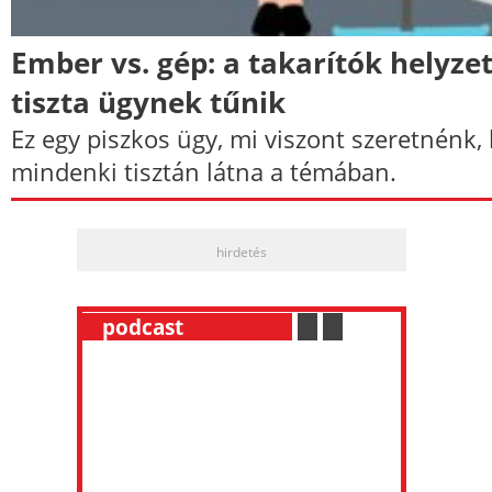
Ember vs. gép: a takarítók helyze
tiszta ügynek tűnik
Ez egy piszkos ügy, mi viszont szeretnénk,
mindenki tisztán látna a témában.
hirdetés
__
podcast
___________
.
__
.
__