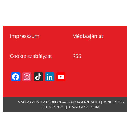
Impresszum
Médiaajánlat
Cookie szabályzat
RSS
Facebook
Instagram
TikTok
LinkedIn
YouTube
Channel
SZAKMAVERZUM CSOPORT — SZAKMAVERZUM.HU | MINDEN JOG
FENNTARTVA. | © SZAKMAVERZUM