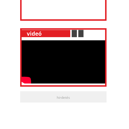
__
videó
___________
.
__
.
__
hirdetés