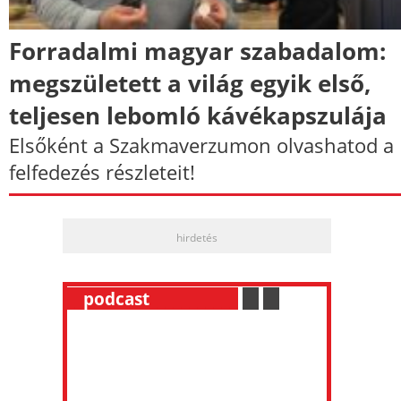
Forradalmi magyar szabadalom:
megszületett a világ egyik első,
teljesen lebomló kávékapszulája
Elsőként a Szakmaverzumon olvashatod a
felfedezés részleteit!
hirdetés
__
podcast
___________
.
__
.
__