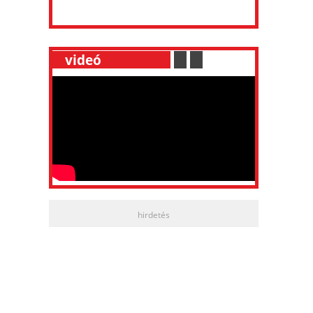
__
videó
___________
.
__
.
__
hirdetés