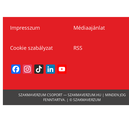
Impresszum
Médiaajánlat
Cookie szabályzat
RSS
Facebook
Instagram
TikTok
LinkedIn
YouTube
Channel
SZAKMAVERZUM CSOPORT — SZAKMAVERZUM.HU | MINDEN JOG
FENNTARTVA. | © SZAKMAVERZUM