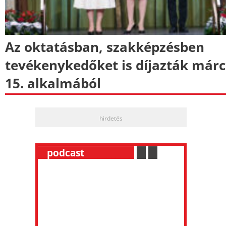
Az oktatásban, szakképzésben
tevékenykedőket is díjazták márc
15. alkalmából
hirdetés
__
podcast
___________
.
__
.
__