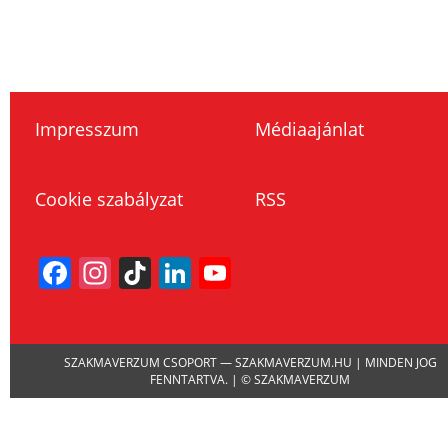
Impresszum
Médiaajánlat
Cookie szabályzat
RSS
Facebook
Instagram
TikTok
LinkedIn
YouTube
Channel
SZAKMAVERZUM CSOPORT — SZAKMAVERZUM.HU | MINDEN JOG
FENNTARTVA. | © SZAKMAVERZUM