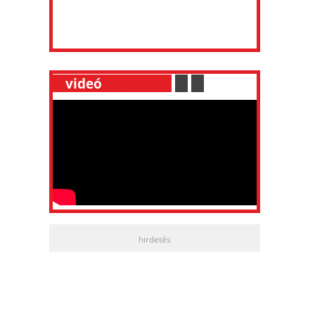
__
videó
___________
.
__
.
__
hirdetés