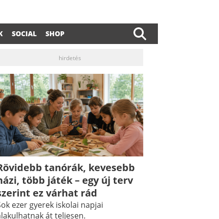
K
SOCIAL
SHOP
hirdetés
Rövidebb tanórák, kevesebb
házi, több játék – egy új terv
szerint ez várhat rád
ok ezer gyerek iskolai napjai
lakulhatnak át teljesen.