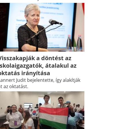
Visszakapják a döntést az
iskolaigazgatók, átalakul az
oktatás irányítása
annert Judit bejelentette, így alakítják
t az oktatást.