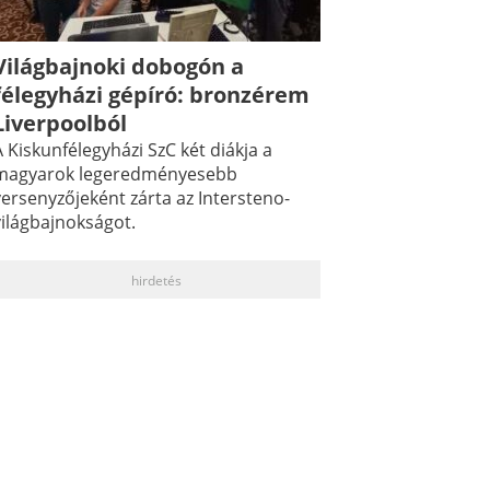
Világbajnoki dobogón a
félegyházi gépíró: bronzérem
Liverpoolból
 Kiskunfélegyházi SzC két diákja a
magyarok legeredményesebb
versenyzőjeként zárta az Intersteno-
világbajnokságot.
hirdetés