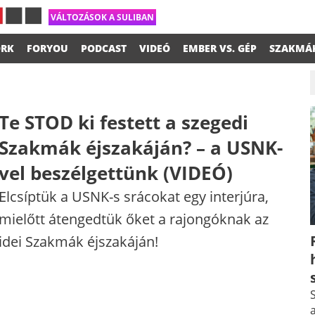
VÁLTOZÁSOK A SULIBAN
RK
FORYOU
PODCAST
VIDEÓ
EMBER VS. GÉP
SZAKMÁ
Te STOD ki festett a szegedi
Szakmák éjszakáján? – a USNK-
vel beszélgettünk (VIDEÓ)
Elcsíptük a USNK-s srácokat egy interjúra,
mielőtt átengedtük őket a rajongóknak az
idei Szakmák éjszakáján!
S
a