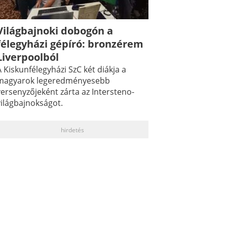
Világbajnoki dobogón a
félegyházi gépíró: bronzérem
Liverpoolból
 Kiskunfélegyházi SzC két diákja a
magyarok legeredményesebb
versenyzőjeként zárta az Intersteno-
világbajnokságot.
hirdetés