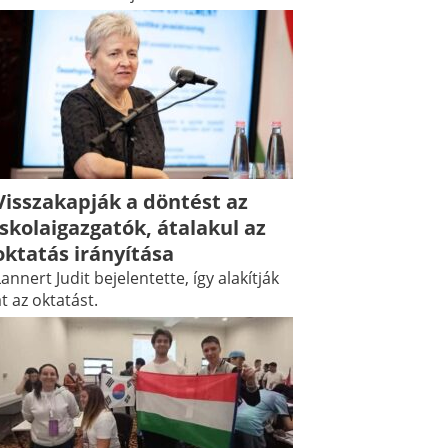
Visszakapják a döntést az
iskolaigazgatók, átalakul az
oktatás irányítása
annert Judit bejelentette, így alakítják
t az oktatást.