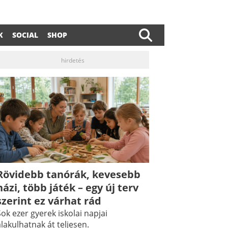
K
SOCIAL
SHOP
hirdetés
Rövidebb tanórák, kevesebb
házi, több játék – egy új terv
szerint ez várhat rád
ok ezer gyerek iskolai napjai
lakulhatnak át teljesen.