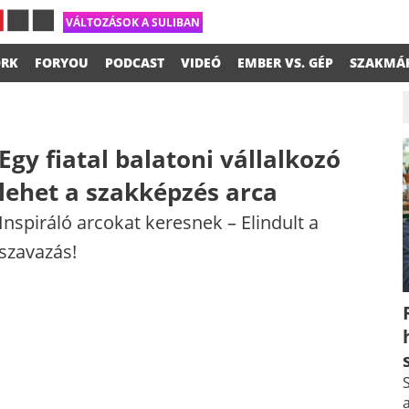
VÁLTOZÁSOK A SULIBAN
RK
FORYOU
PODCAST
VIDEÓ
EMBER VS. GÉP
SZAKMÁ
Egy fiatal balatoni vállalkozó
lehet a szakképzés arca
Inspiráló arcokat keresnek –​ Elindult a
szavazás!
S
a