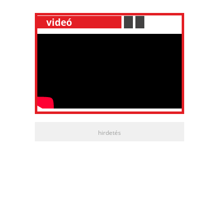
__
videó
___________
.
__
.
__
hirdetés