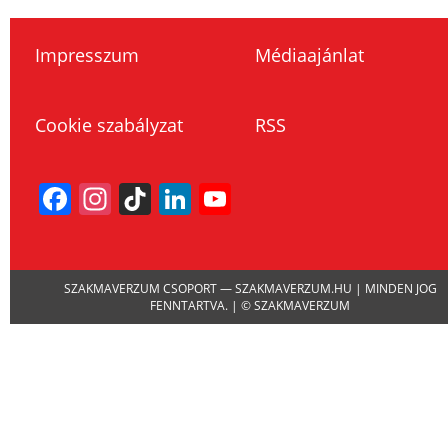
Impresszum
Médiaajánlat
Cookie szabályzat
RSS
Facebook
Instagram
TikTok
LinkedIn
YouTube
Channel
SZAKMAVERZUM CSOPORT — SZAKMAVERZUM.HU | MINDEN JOG
FENNTARTVA. | © SZAKMAVERZUM