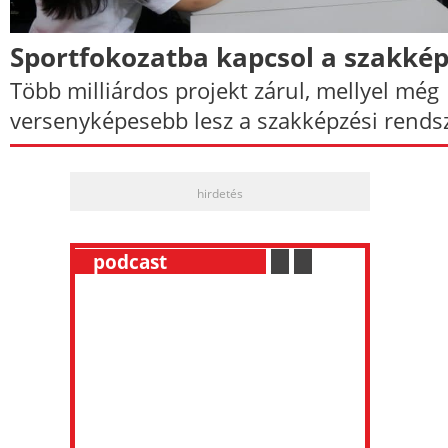
Sportfokozatba kapcsol a szakké
Több milliárdos projekt zárul, mellyel még
versenyképesebb lesz a szakképzési rendsz
hirdetés
__
podcast
___________
.
__
.
__