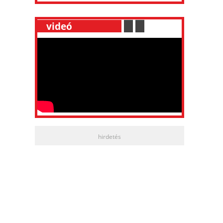
__
videó
___________
.
__
.
__
hirdetés