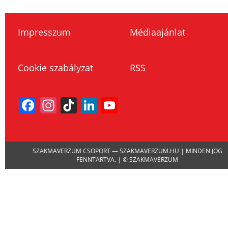
Impresszum
Médiaajánlat
Cookie szabályzat
RSS
Facebook
Instagram
TikTok
LinkedIn
YouTube
Channel
SZAKMAVERZUM CSOPORT — SZAKMAVERZUM.HU | MINDEN JOG
FENNTARTVA. | © SZAKMAVERZUM