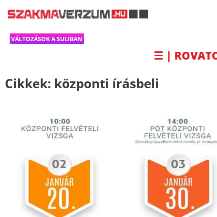
VÁLTOZÁSOK A SULIBAN
☰ | ROVAT
Cikkek:
központi írásbeli