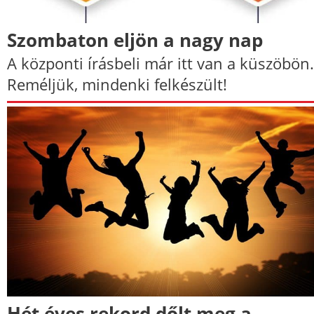
Szombaton eljön a nagy nap
A központi írásbeli már itt van a küszöbön.
Reméljük, mindenki felkészült!
Hét éves rekord dőlt meg a