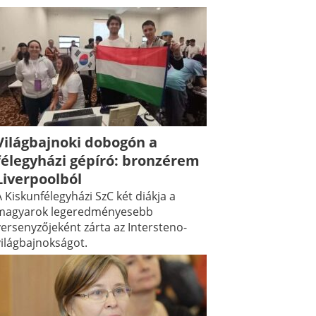
Világbajnoki dobogón a
félegyházi gépíró: bronzérem
Liverpoolból
 Kiskunfélegyházi SzC két diákja a
magyarok legeredményesebb
versenyzőjeként zárta az Intersteno-
világbajnokságot.