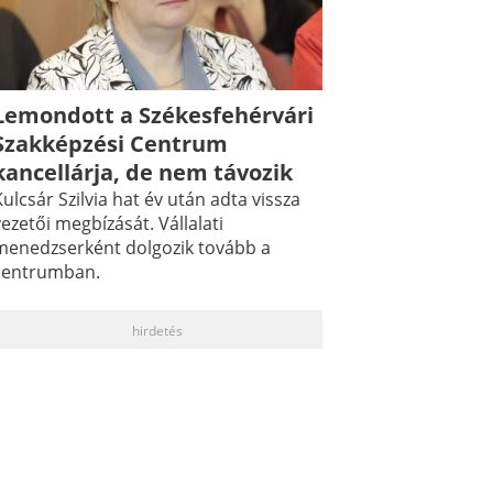
Lemondott a Székesfehérvári
Szakképzési Centrum
kancellárja, de nem távozik
ulcsár Szilvia hat év után adta vissza
ezetői megbízását. Vállalati
menedzserként dolgozik tovább a
centrumban.
hirdetés