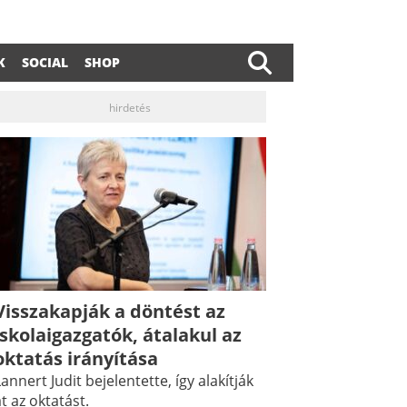
K
SOCIAL
SHOP
hirdetés
Visszakapják a döntést az
iskolaigazgatók, átalakul az
oktatás irányítása
annert Judit bejelentette, így alakítják
t az oktatást.