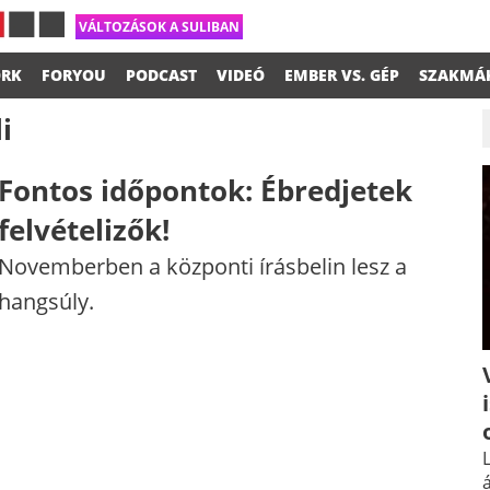
VÁLTOZÁSOK A SULIBAN
RK
FORYOU
PODCAST
VIDEÓ
EMBER VS. GÉP
SZAKMÁ
i
Fontos időpontok: Ébredjetek
felvételizők!
Novemberben a központi írásbelin lesz a
hangsúly.
L
á