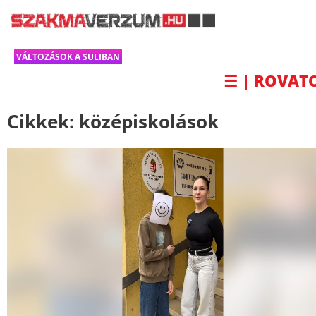
VÁLTOZÁSOK A SULIBAN
☰ | ROVAT
Cikkek:
középiskolások