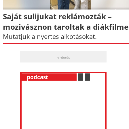
Saját sulijukat reklámozták –
mozivásznon taroltak a diákfilm
Mutatjuk a nyertes alkotásokat.
hirdetés
__
podcast
___________
.
__
.
__