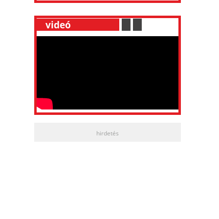
__
videó
___________
.
__
.
__
hirdetés