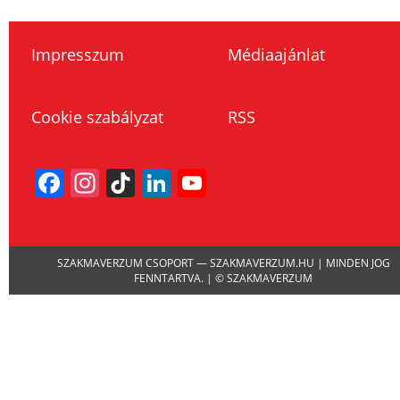
Impresszum
Médiaajánlat
Cookie szabályzat
RSS
Facebook
Instagram
TikTok
LinkedIn
YouTube
Channel
SZAKMAVERZUM CSOPORT — SZAKMAVERZUM.HU | MINDEN JOG
FENNTARTVA. | © SZAKMAVERZUM