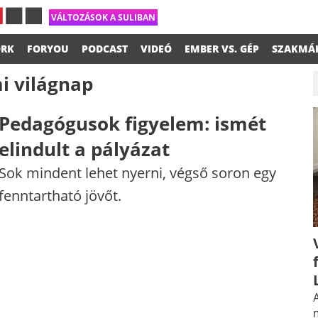
VÁLTOZÁSOK A SULIBAN
RK
FORYOU
PODCAST
VIDEÓ
EMBER VS. GÉP
SZAKMÁ
i világnap
Pedagógusok figyelem: ismét
elindult a pályázat
Sok mindent lehet nyerni, végső soron egy
fenntartható jövőt.
A