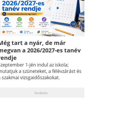
Még tart a nyár, de már
megvan a 2026/2027-es tanév
rendje
zeptember 1-jén indul az iskola;
utatjuk a szüneteket, a félévzárást és
a szakmai vizsgaidőszakokat.
hirdetés