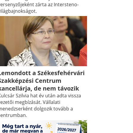
versenyzőjeként zárta az Intersteno-
világbajnokságot.
Lemondott a Székesfehérvári
Szakképzési Centrum
kancellárja, de nem távozik
ulcsár Szilvia hat év után adta vissza
ezetői megbízását. Vállalati
menedzserként dolgozik tovább a
centrumban.