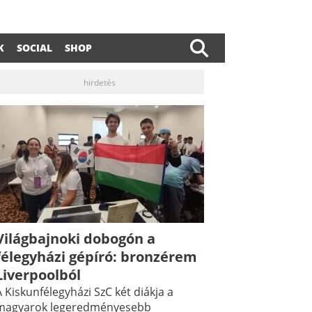
K
SOCIAL
SHOP
hirdetés
Világbajnoki dobogón a
félegyházi gépíró: bronzérem
Liverpoolból
 Kiskunfélegyházi SzC két diákja a
magyarok legeredményesebb