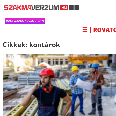
VÁLTOZÁSOK A SULIBAN
☰ | ROVAT
Cikkek:
kontárok