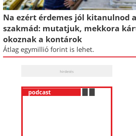
Na ezért érdemes jól kitanulnod 
szakmád: mutatjuk, mekkora kár
okoznak a kontárok
Átlag egymillió forint is lehet.
hirdetés
__
podcast
___________
.
__
.
__