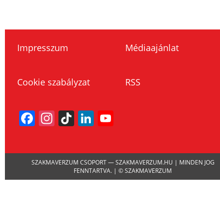
Impresszum
Médiaajánlat
Cookie szabályzat
RSS
Facebook
Instagram
TikTok
LinkedIn
YouTube
Channel
SZAKMAVERZUM CSOPORT — SZAKMAVERZUM.HU | MINDEN JOG
FENNTARTVA. | © SZAKMAVERZUM