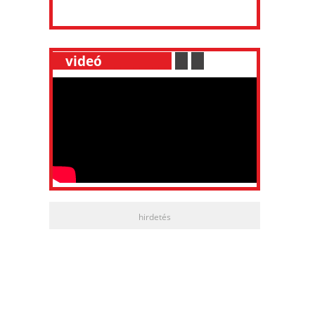
__
videó
___________
.
__
.
__
hirdetés