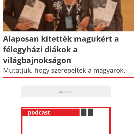
Alaposan kitették magukért a
félegyházi diákok a
világbajnokságon
Mutatjuk, hogy szerepeltek a magyarok.
hirdetés
__
podcast
___________
.
__
.
__