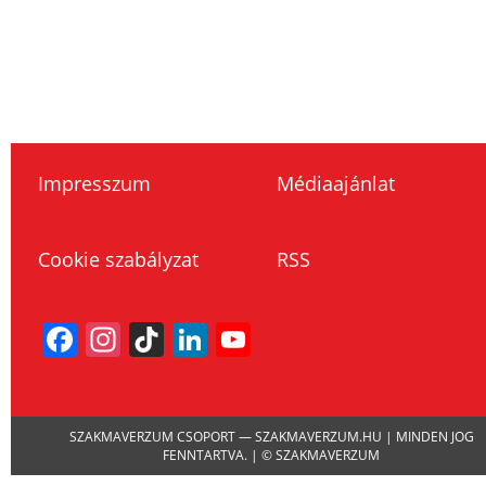
Impresszum
Médiaajánlat
Cookie szabályzat
RSS
Facebook
Instagram
TikTok
LinkedIn
YouTube
Channel
SZAKMAVERZUM CSOPORT — SZAKMAVERZUM.HU | MINDEN JOG
FENNTARTVA. | © SZAKMAVERZUM