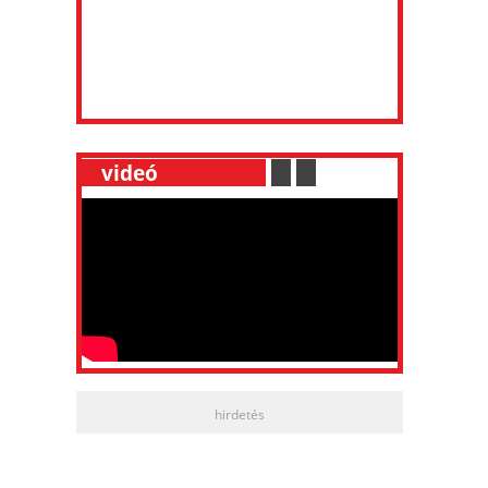
__
videó
___________
.
__
.
__
hirdetés