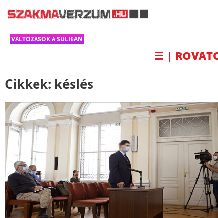
VÁLTOZÁSOK A SULIBAN
☰ | ROVAT
Cikkek:
késlés