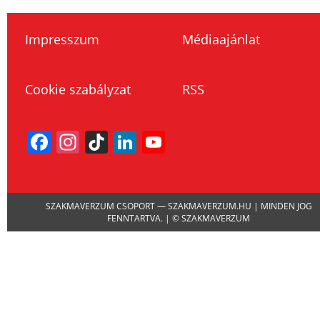
Impresszum
Médiaajánlat
Cookie szabályzat
RSS
Facebook
Instagram
TikTok
LinkedIn
YouTube
Channel
SZAKMAVERZUM CSOPORT — SZAKMAVERZUM.HU | MINDEN JOG
FENNTARTVA. | © SZAKMAVERZUM