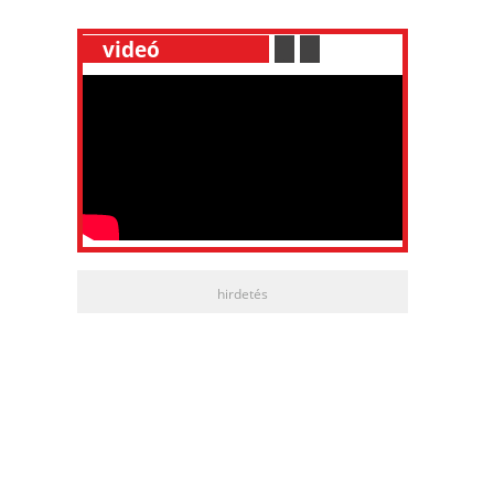
__
videó
___________
.
__
.
__
hirdetés