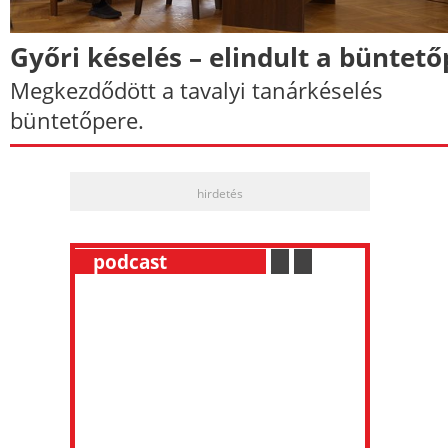
Győri késelés – elindult a büntető
Megkezdődött a tavalyi tanárkéselés
büntetőpere.
hirdetés
__
podcast
___________
.
__
.
__