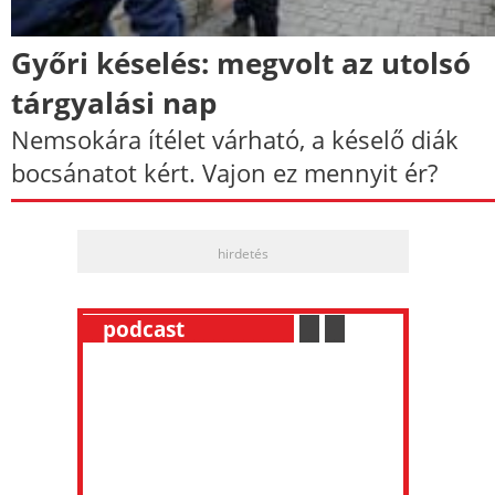
Győri késelés: megvolt az utolsó
tárgyalási nap
Nemsokára ítélet várható, a késelő diák
bocsánatot kért. Vajon ez mennyit ér?
hirdetés
__
podcast
___________
.
__
.
__