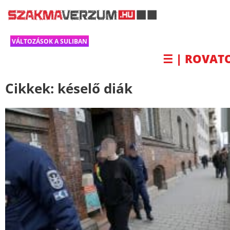
VÁLTOZÁSOK A SULIBAN
☰ | ROVAT
Cikkek:
késelő diák