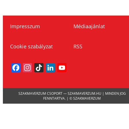
Impresszum
Médiaajánlat
Cookie szabályzat
RSS
Facebook
Instagram
TikTok
LinkedIn
YouTube
Channel
SZAKMAVERZUM CSOPORT — SZAKMAVERZUM.HU | MINDEN JOG
FENNTARTVA. | © SZAKMAVERZUM