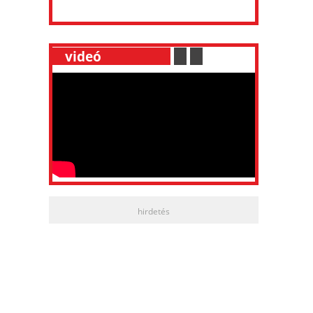
__
videó
___________
.
__
.
__
hirdetés