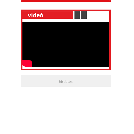
__
videó
___________
.
__
.
__
hirdetés