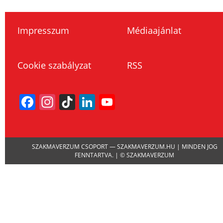
Impresszum
Médiaajánlat
Cookie szabályzat
RSS
Facebook
Instagram
TikTok
LinkedIn
YouTube
Channel
SZAKMAVERZUM CSOPORT — SZAKMAVERZUM.HU | MINDEN JOG
FENNTARTVA. | © SZAKMAVERZUM