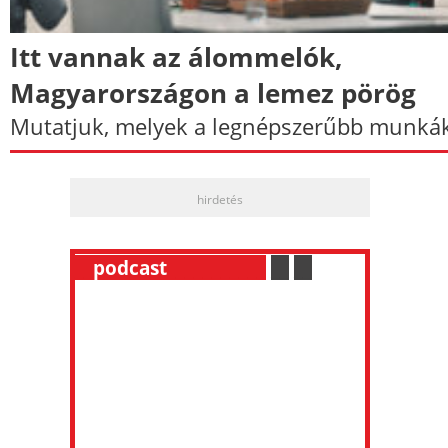
Itt vannak az álommelók,
Magyarországon a lemez pörög
Mutatjuk, melyek a legnépszerűbb munkák
hirdetés
__
podcast
___________
.
__
.
__