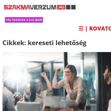
VÁLTOZÁSOK A SULIBAN
☰ | ROVAT
Cikkek:
kereseti lehetőség