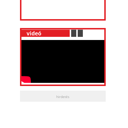
__
videó
___________
.
__
.
__
hirdetés