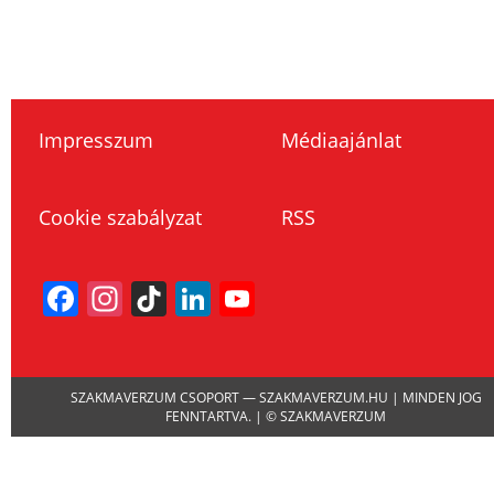
Impresszum
Médiaajánlat
Cookie szabályzat
RSS
Facebook
Instagram
TikTok
LinkedIn
YouTube
Channel
SZAKMAVERZUM CSOPORT — SZAKMAVERZUM.HU | MINDEN JOG
FENNTARTVA. | © SZAKMAVERZUM