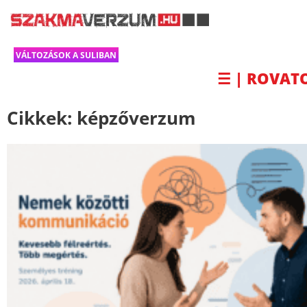
VÁLTOZÁSOK A SULIBAN
☰ | ROVAT
Cikkek:
képzőverzum