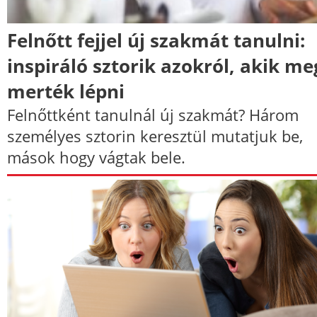
Felnőtt fejjel új szakmát tanulni:
inspiráló sztorik azokról, akik me
merték lépni
Felnőttként tanulnál új szakmát? Három
személyes sztorin keresztül mutatjuk be,
mások hogy vágtak bele.