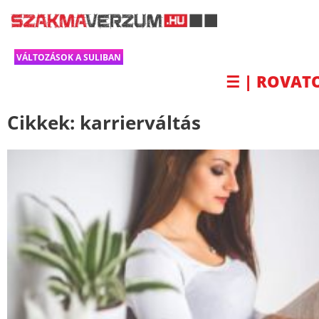
VÁLTOZÁSOK A SULIBAN
☰ | ROVAT
Cikkek:
karrierváltás