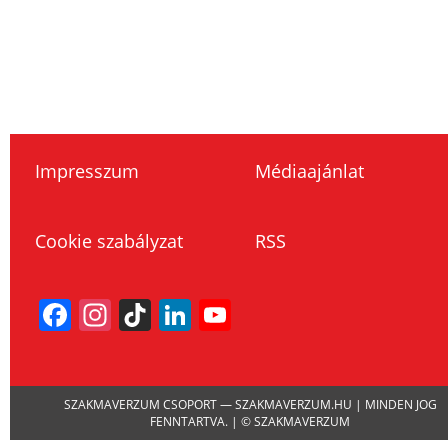
Impresszum
Médiaajánlat
Cookie szabályzat
RSS
Facebook
Instagram
TikTok
LinkedIn
YouTube
Channel
SZAKMAVERZUM CSOPORT — SZAKMAVERZUM.HU | MINDEN JOG
FENNTARTVA. | © SZAKMAVERZUM