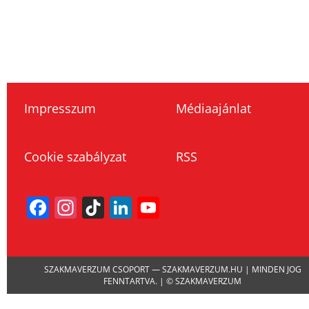
Impresszum
Médiaajánlat
Cookie szabályzat
RSS
Facebook
Instagram
TikTok
LinkedIn
YouTube
Channel
SZAKMAVERZUM CSOPORT — SZAKMAVERZUM.HU | MINDEN JOG
FENNTARTVA. | © SZAKMAVERZUM