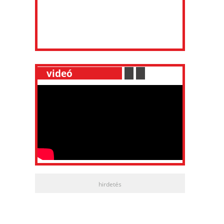
__
videó
___________
.
__
.
__
hirdetés