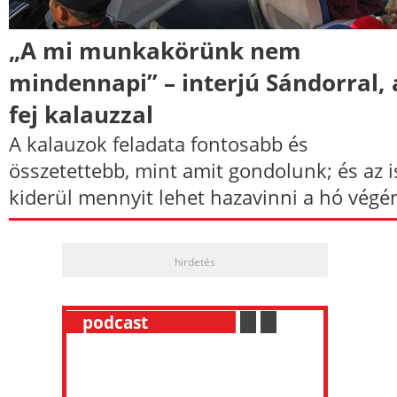
„A mi munkakörünk nem
mindennapi” – interjú Sándorral, 
fej kalauzzal
A kalauzok feladata fontosabb és
összetettebb, mint amit gondolunk; és az i
kiderül mennyit lehet hazavinni a hó végé
hirdetés
__
podcast
___________
.
__
.
__