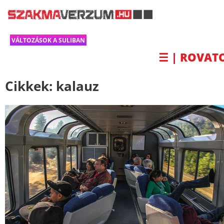
VÁLTOZÁSOK A SULIBAN
☰ | ROVAT
Cikkek:
kalauz