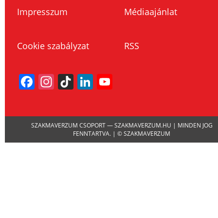
Impresszum
Médiaajánlat
Cookie szabályzat
RSS
Facebook
Instagram
TikTok
LinkedIn
YouTube
Channel
SZAKMAVERZUM CSOPORT — SZAKMAVERZUM.HU | MINDEN JOG
FENNTARTVA. | © SZAKMAVERZUM