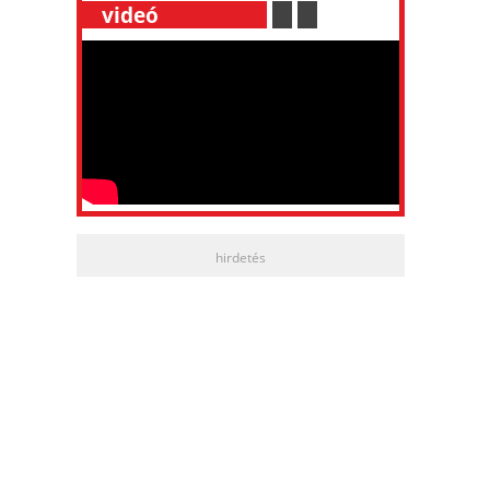
__
videó
___________
.
__
.
__
hirdetés