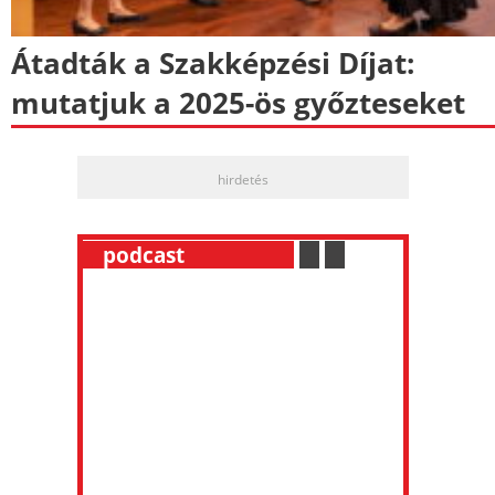
Átadták a Szakképzési Díjat:
mutatjuk a 2025-ös győzteseket
hirdetés
__
podcast
___________
.
__
.
__