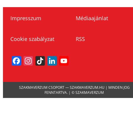
Impresszum
Médiaajánlat
Cookie szabályzat
RSS
Facebook
Instagram
TikTok
LinkedIn
YouTube
Channel
SZAKMAVERZUM CSOPORT — SZAKMAVERZUM.HU | MINDEN JOG
FENNTARTVA. | © SZAKMAVERZUM