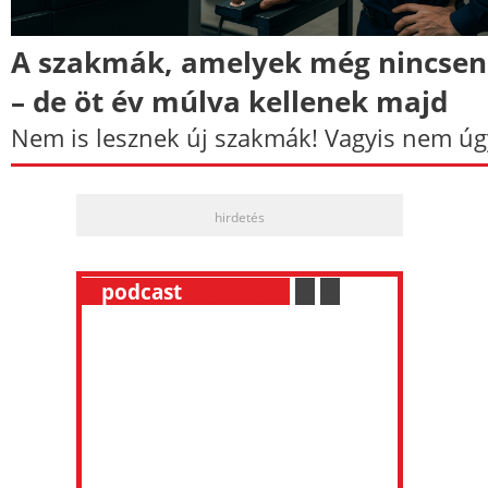
A szakmák, amelyek még nincse
– de öt év múlva kellenek majd
Nem is lesznek új szakmák! Vagyis nem úg
hirdetés
__
podcast
___________
.
__
.
__