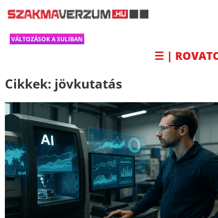
VÁLTOZÁSOK A SULIBAN
☰ | ROVAT
Cikkek:
jövkutatás