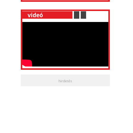
__
videó
___________
.
__
.
__
hirdetés