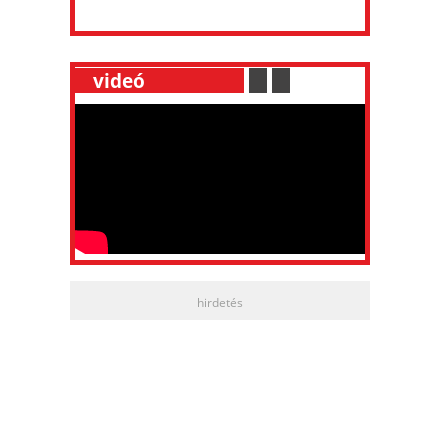
__
videó
___________
.
__
.
__
hirdetés