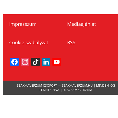
Impresszum
Médiaajánlat
Cookie szabályzat
RSS
Facebook
Instagram
TikTok
LinkedIn
YouTube
Channel
SZAKMAVERZUM CSOPORT — SZAKMAVERZUM.HU | MINDEN JOG
FENNTARTVA. | © SZAKMAVERZUM