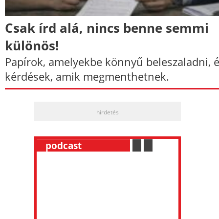
Csak írd alá, nincs benne semmi
különös!
Papírok, amelyekbe könnyű beleszaladni, 
kérdések, amik megmenthetnek.
hirdetés
__
podcast
___________
.
__
.
__