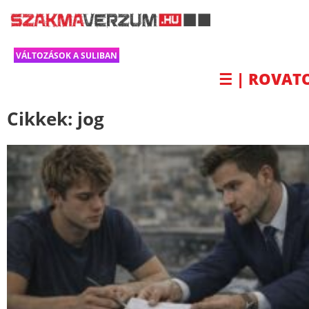
VÁLTOZÁSOK A SULIBAN
☰ | ROVAT
Cikkek:
jog