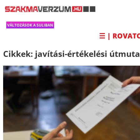
VÁLTOZÁSOK A SULIBAN
☰ | ROVAT
Cikkek:
javítási-értékelési útmut