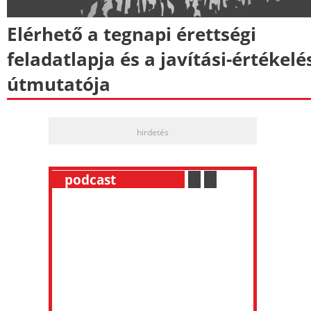
Elérhető a tegnapi érettségi
feladatlapja és a javítási-értékelé
útmutatója
hirdetés
__
podcast
___________
.
__
.
__