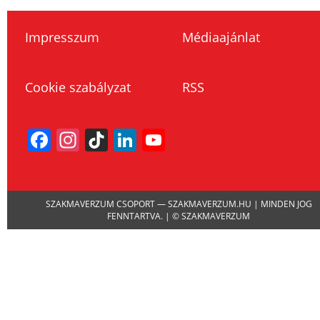
Impresszum
Médiaajánlat
Cookie szabályzat
RSS
Facebook
Instagram
TikTok
LinkedIn
YouTube
Channel
SZAKMAVERZUM CSOPORT — SZAKMAVERZUM.HU | MINDEN JOG
FENNTARTVA. | © SZAKMAVERZUM