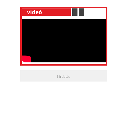
__
videó
___________
.
__
.
__
hirdetés