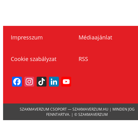
Impresszum
Médiaajánlat
Cookie szabályzat
RSS
Facebook
Instagram
TikTok
LinkedIn
YouTube
Channel
SZAKMAVERZUM CSOPORT — SZAKMAVERZUM.HU | MINDEN JOG
FENNTARTVA. | © SZAKMAVERZUM