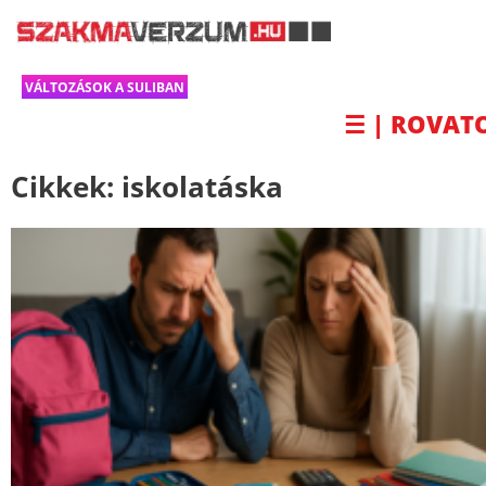
VÁLTOZÁSOK A SULIBAN
☰ | ROVAT
Cikkek:
iskolatáska