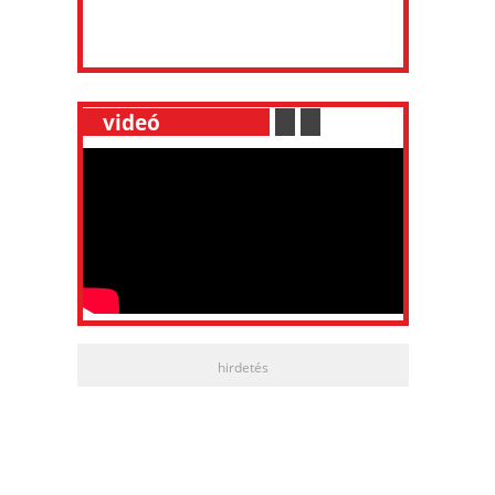
__
videó
___________
.
__
.
__
hirdetés