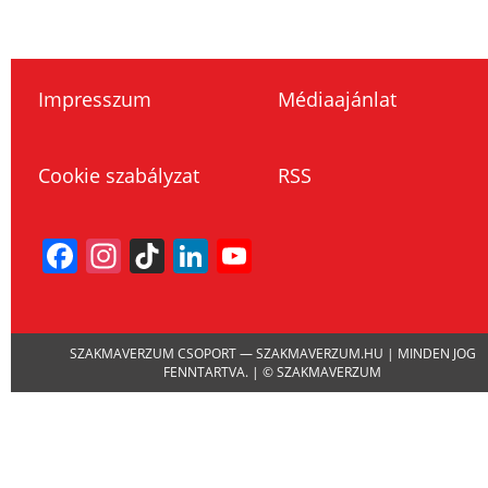
Impresszum
Médiaajánlat
Cookie szabályzat
RSS
Facebook
Instagram
TikTok
LinkedIn
YouTube
Channel
SZAKMAVERZUM CSOPORT — SZAKMAVERZUM.HU | MINDEN JOG
FENNTARTVA. | © SZAKMAVERZUM