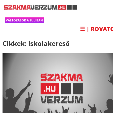
VÁLTOZÁSOK A SULIBAN
☰ | ROVAT
Cikkek:
iskolakereső