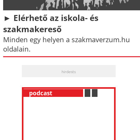
► Elérhető az iskola- és
szakmakereső
Minden egy helyen a szakmaverzum.hu
oldalain.
hirdetés
__
podcast
___________
.
__
.
__