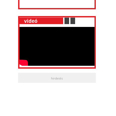
__
videó
___________
.
__
.
__
hirdetés