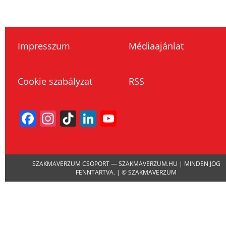
Impresszum
Médiaajánlat
Cookie szabályzat
RSS
Facebook
Instagram
TikTok
LinkedIn
YouTube
Channel
SZAKMAVERZUM CSOPORT — SZAKMAVERZUM.HU | MINDEN JOG
FENNTARTVA. | © SZAKMAVERZUM