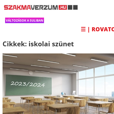
VÁLTOZÁSOK A SULIBAN
☰ | ROVAT
Cikkek:
iskolai szünet