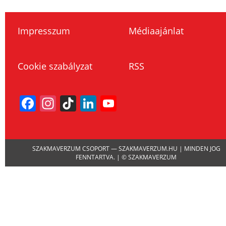
Impresszum
Médiaajánlat
Cookie szabályzat
RSS
Facebook
Instagram
TikTok
LinkedIn
YouTube
Channel
SZAKMAVERZUM CSOPORT — SZAKMAVERZUM.HU | MINDEN JOG
FENNTARTVA. | © SZAKMAVERZUM