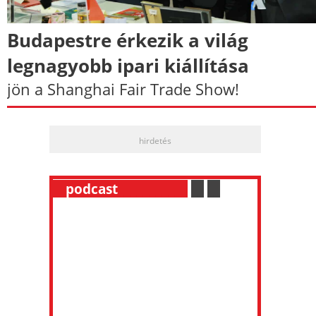
Budapestre érkezik a világ
legnagyobb ipari kiállítása
jön a Shanghai Fair Trade Show!
hirdetés
__
podcast
___________
.
__
.
__