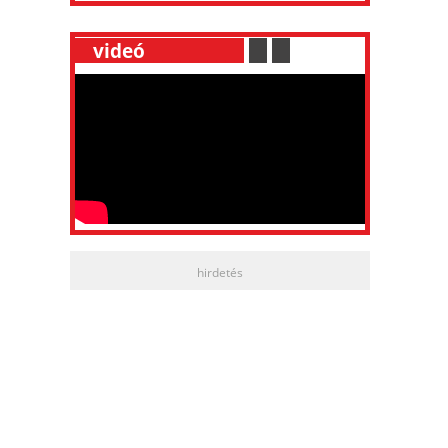
__
videó
___________
.
__
.
__
hirdetés