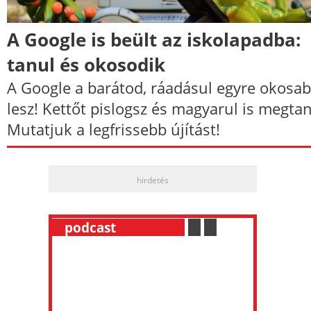
A Google is beült az iskolapadba:
tanul és okosodik
A Google a barátod, ráadásul egyre okosa
lesz! Kettőt pislogsz és magyarul is megtan
Mutatjuk a legfrissebb újítást!
hirdetés
__
podcast
___________
.
__
.
__