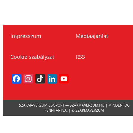
Impresszum
Médiaajánlat
Cookie szabályzat
RSS
Facebook
Instagram
TikTok
LinkedIn
YouTube
Channel
SZAKMAVERZUM CSOPORT — SZAKMAVERZUM.HU | MINDEN JOG
FENNTARTVA. | © SZAKMAVERZUM