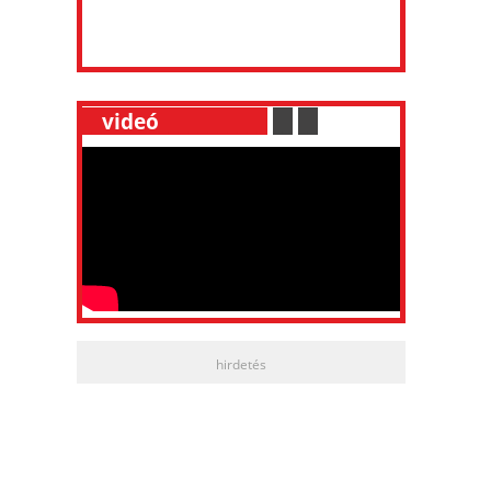
__
videó
___________
.
__
.
__
hirdetés