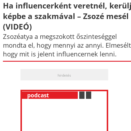
Ha influencerként veretnél, kerül
képbe a szakmával – Zsozé mesél
(VIDEÓ)
Zsozéatya a megszokott őszinteséggel
mondta el, hogy mennyi az annyi. Elmesélt
hogy mit is jelent influencernek lenni.
hirdetés
__
podcast
___________
.
__
.
__