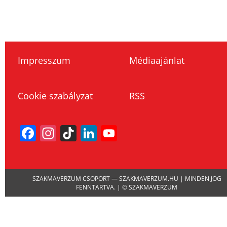
Impresszum
Médiaajánlat
Cookie szabályzat
RSS
Facebook
Instagram
TikTok
LinkedIn
YouTube
Channel
SZAKMAVERZUM CSOPORT — SZAKMAVERZUM.HU | MINDEN JOG
FENNTARTVA. | © SZAKMAVERZUM