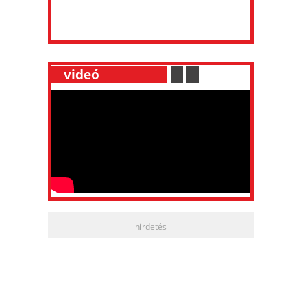
__
videó
___________
.
__
.
__
hirdetés