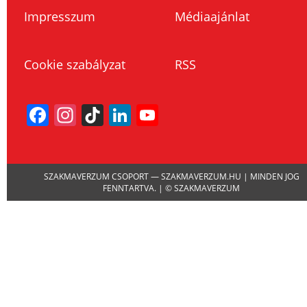
Impresszum
Médiaajánlat
Cookie szabályzat
RSS
Facebook
Instagram
TikTok
LinkedIn
YouTube
Channel
SZAKMAVERZUM CSOPORT — SZAKMAVERZUM.HU | MINDEN JOG
FENNTARTVA. | © SZAKMAVERZUM