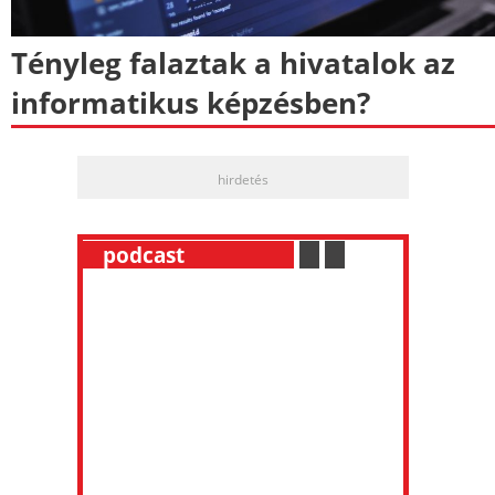
Tényleg falaztak a hivatalok az
informatikus képzésben?
hirdetés
__
podcast
___________
.
__
.
__