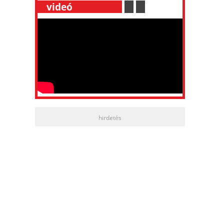
__
videó
___________
.
__
.
__
hirdetés