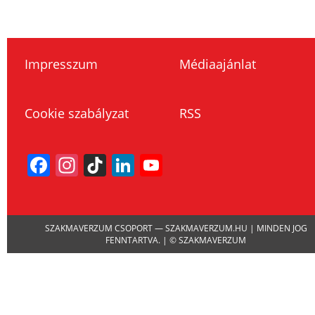
Impresszum
Médiaajánlat
Cookie szabályzat
RSS
Facebook
Instagram
TikTok
LinkedIn
YouTube
Channel
SZAKMAVERZUM CSOPORT — SZAKMAVERZUM.HU | MINDEN JOG
FENNTARTVA. | © SZAKMAVERZUM