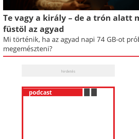
Te vagy a király – de a trón alatt
füstöl az agyad
Mi történik, ha az agyad napi 74 GB-ot pró
megemészteni?
hirdetés
__
podcast
___________
.
__
.
__