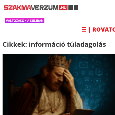
VÁLTOZÁSOK A SULIBAN
☰ | ROVAT
Cikkek:
információ túladagolás