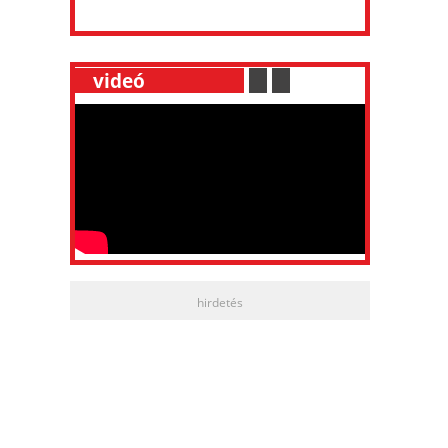
__
videó
___________
.
__
.
__
hirdetés