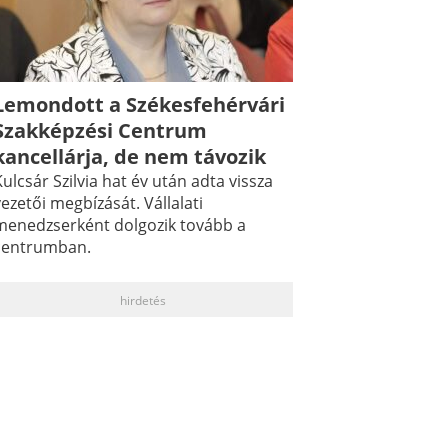
Lemondott a Székesfehérvári
Szakképzési Centrum
kancellárja, de nem távozik
ulcsár Szilvia hat év után adta vissza
ezetői megbízását. Vállalati
menedzserként dolgozik tovább a
centrumban.
hirdetés