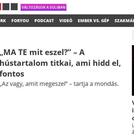
VÁLTOZÁSOK A SULIBAN
RK
FORYOU
PODCAST
VIDEÓ
EMBER VS. GÉP
SZAKMÁ
„MA TE mit eszel?” – A
hústartalom titkai, ami hidd el,
fontos
„Az vagy, amit megeszel” – tartja a mondás.
L
á