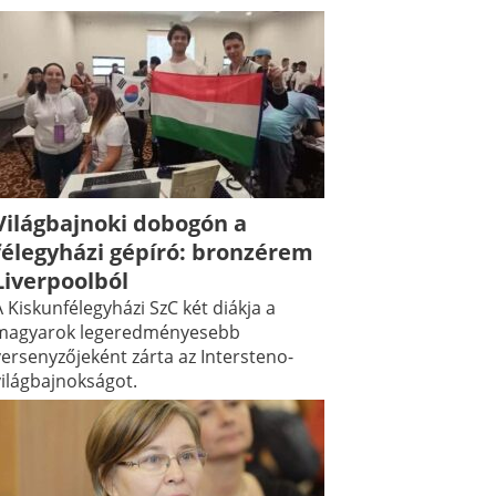
Világbajnoki dobogón a
félegyházi gépíró: bronzérem
Liverpoolból
 Kiskunfélegyházi SzC két diákja a
magyarok legeredményesebb
versenyzőjeként zárta az Intersteno-
világbajnokságot.