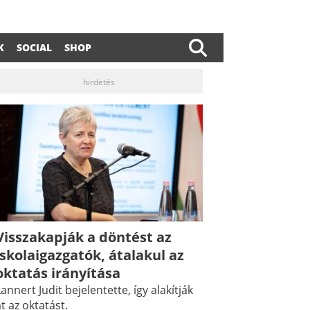
K
SOCIAL
SHOP
hirdetés
Visszakapják a döntést az
iskolaigazgatók, átalakul az
oktatás irányítása
annert Judit bejelentette, így alakítják
t az oktatást.