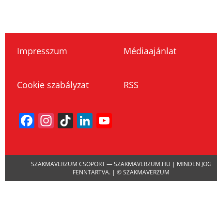
Impresszum
Médiaajánlat
Cookie szabályzat
RSS
Facebook
Instagram
TikTok
LinkedIn
YouTube
Channel
SZAKMAVERZUM CSOPORT — SZAKMAVERZUM.HU | MINDEN JOG
FENNTARTVA. | © SZAKMAVERZUM