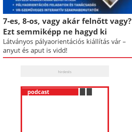
7-es, 8-os, vagy akár felnőtt vagy?
Ezt semmiképp ne hagyd ki
Látványos pályaorientációs kiállítás vár –
anyut és aput is vidd!
hirdetés
__
podcast
___________
.
__
.
__