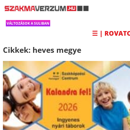
VÁLTOZÁSOK A SULIBAN
☰ | ROVAT
Cikkek:
heves megye