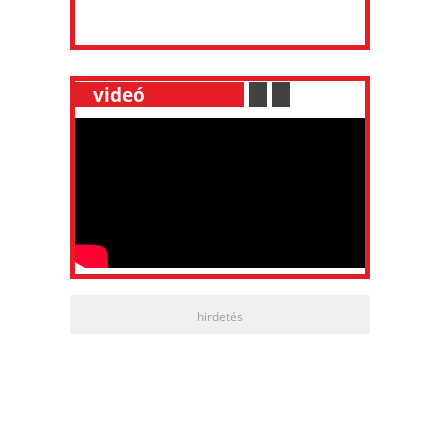
__
videó
___________
.
__
.
__
hirdetés