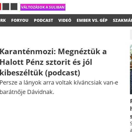
VÁLTOZÁSOK A SULIBAN
RK
FORYOU
PODCAST
VIDEÓ
EMBER VS. GÉP
SZAKMÁ
Karanténmozi: Megnéztük a
Halott Pénz sztorit és jól
kibeszéltük (podcast)
Persze a lányok arra voltak kíváncsiak van-e
barátnője Dávidnak.
S
a