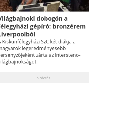
Világbajnoki dobogón a
félegyházi gépíró: bronzérem
Liverpoolból
 Kiskunfélegyházi SzC két diákja a
magyarok legeredményesebb
versenyzőjeként zárta az Intersteno-
világbajnokságot.
hirdetés