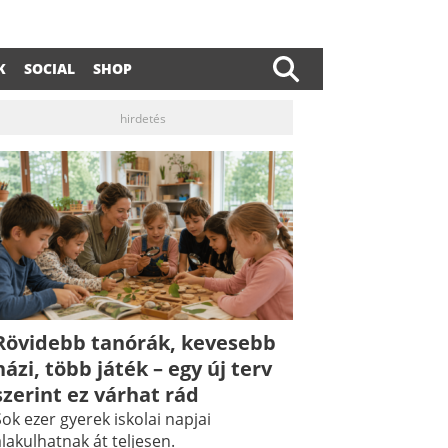
K
SOCIAL
SHOP
hirdetés
Rövidebb tanórák, kevesebb
házi, több játék – egy új terv
szerint ez várhat rád
ok ezer gyerek iskolai napjai
lakulhatnak át teljesen.