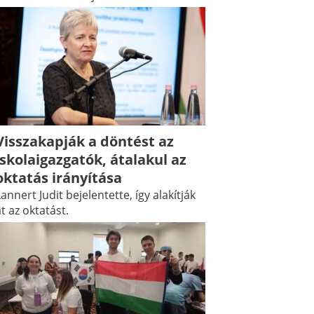
Visszakapják a döntést az
iskolaigazgatók, átalakul az
oktatás irányítása
annert Judit bejelentette, így alakítják
t az oktatást.