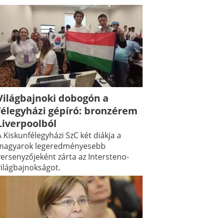
Világbajnoki dobogón a
félegyházi gépíró: bronzérem
Liverpoolból
 Kiskunfélegyházi SzC két diákja a
magyarok legeredményesebb
versenyzőjeként zárta az Intersteno-
világbajnokságot.