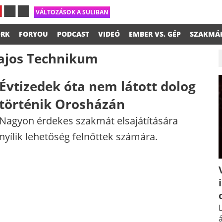
VÁLTOZÁSOK A SULIBAN
RK
FORYOU
PODCAST
VIDEÓ
EMBER VS. GÉP
SZAKMÁ
ajos Technikum
Évtizedek óta nem látott dolog
történik Orosházán
Nagyon érdekes szakmát elsajátítására
nyílik lehetőség felnőttek számára.
L
á