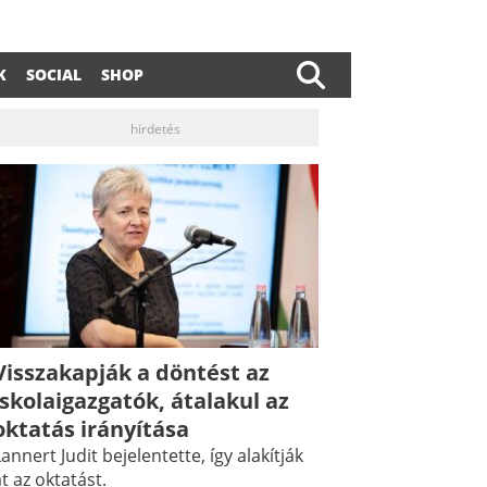
K
SOCIAL
SHOP
hirdetés
Visszakapják a döntést az
iskolaigazgatók, átalakul az
oktatás irányítása
annert Judit bejelentette, így alakítják
t az oktatást.