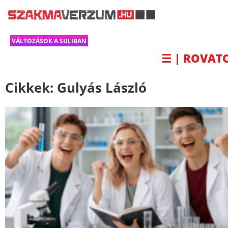
VÁLTOZÁSOK A SULIBAN
☰ | ROVAT
Cikkek:
Gulyás László