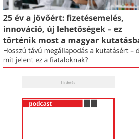
25 év a jövőért: fizetésemelés,
innováció, új lehetőségek – ez
történik most a magyar kutatásb
Hosszú távú megállapodás a kutatásért – 
mit jelent ez a fiataloknak?
hirdetés
__
podcast
___________
.
__
.
__