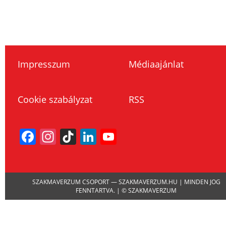
Impresszum
Médiaajánlat
Cookie szabályzat
RSS
Facebook
Instagram
TikTok
LinkedIn
YouTube
Channel
SZAKMAVERZUM CSOPORT — SZAKMAVERZUM.HU | MINDEN JOG
FENNTARTVA. | © SZAKMAVERZUM