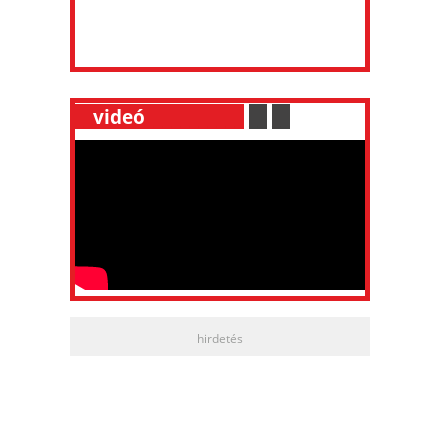
__
videó
___________
.
__
.
__
hirdetés