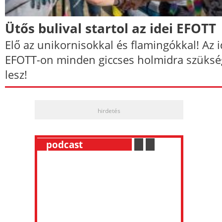
Ütős bulival startol az idei EFOTT
Elő az unikornisokkal és flamingókkal! Az i
EFOTT-on minden giccses holmidra szüksé
lesz!
hirdetés
__
podcast
___________
.
__
.
__