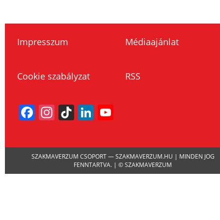
Impresszum
Médiaajánlat
Cookie szabályzat
RSS
Facebook
Instagram
TikTok
LinkedIn
YouTube
Channel
SZAKMAVERZUM CSOPORT — SZAKMAVERZUM.HU | MINDEN JOG
FENNTARTVA. | © SZAKMAVERZUM