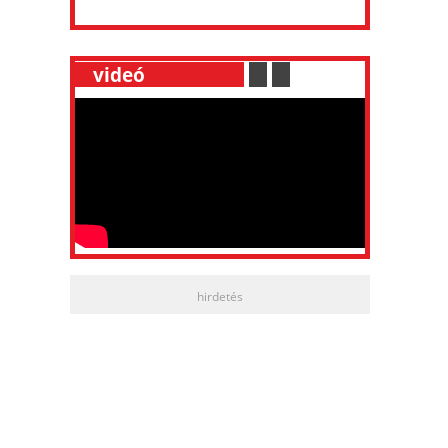
__
videó
___________
.
__
.
__
hirdetés