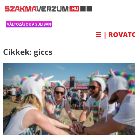
VÁLTOZÁSOK A SULIBAN
☰ | ROVAT
Cikkek:
giccs