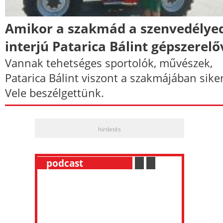
Amikor a szakmád a szenvedélyed
interjú Patarica Bálint gépszerelő
Vannak tehetséges sportolók, művészek,
Patarica Bálint viszont a szakmájában sike
Vele beszélgettünk.
hirdetés
__
podcast
___________
.
__
.
__