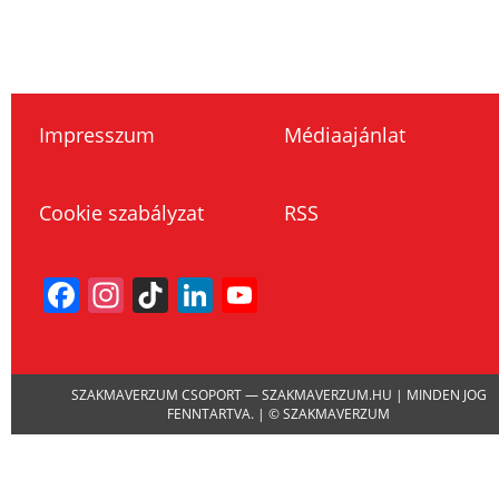
Impresszum
Médiaajánlat
Cookie szabályzat
RSS
Facebook
Instagram
TikTok
LinkedIn
YouTube
Channel
SZAKMAVERZUM CSOPORT — SZAKMAVERZUM.HU | MINDEN JOG
FENNTARTVA. | © SZAKMAVERZUM