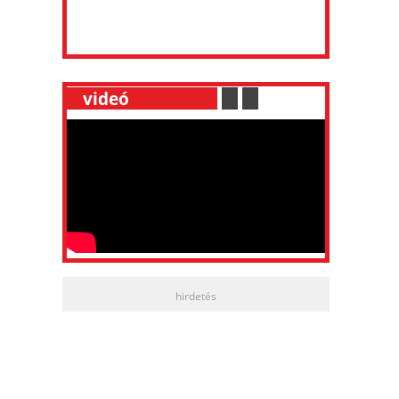
__
videó
___________
.
__
.
__
hirdetés