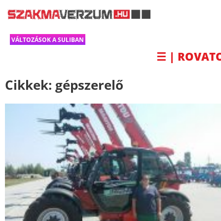
VÁLTOZÁSOK A SULIBAN
☰ | ROVAT
Cikkek:
gépszerelő