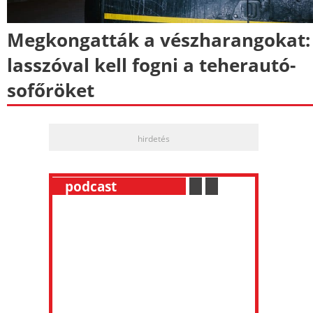
Megkongatták a vészharangokat:
lasszóval kell fogni a teherautó-
sofőröket
hirdetés
__
podcast
___________
.
__
.
__