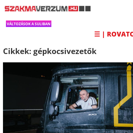
VÁLTOZÁSOK A SULIBAN
☰ | ROVAT
Cikkek:
gépkocsivezetők