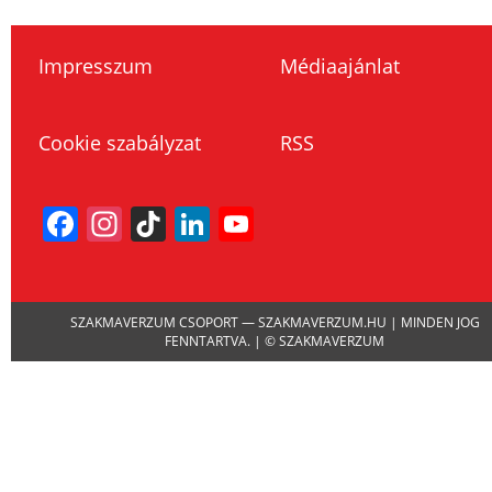
Impresszum
Médiaajánlat
Cookie szabályzat
RSS
Facebook
Instagram
TikTok
LinkedIn
YouTube
Channel
SZAKMAVERZUM CSOPORT — SZAKMAVERZUM.HU | MINDEN JOG
FENNTARTVA. | © SZAKMAVERZUM