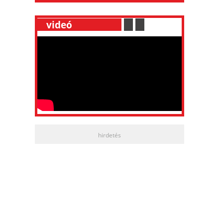
__
videó
___________
.
__
.
__
hirdetés