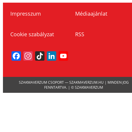
Impresszum
Médiaajánlat
Cookie szabályzat
RSS
Facebook
Instagram
TikTok
LinkedIn
YouTube
Channel
SZAKMAVERZUM CSOPORT — SZAKMAVERZUM.HU | MINDEN JOG
FENNTARTVA. | © SZAKMAVERZUM