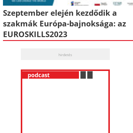
Szeptember elején kezdődik a
szakmák Európa-bajnoksága: az
EUROSKILLS2023
hirdetés
__
podcast
___________
.
__
.
__