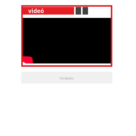
__
videó
___________
.
__
.
__
hirdetés