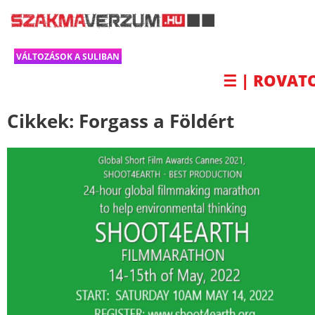
VÁLTOZÁSOK A SULIBAN
☰ | ROVAT
Cikkek:
Forgass a Földért