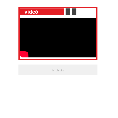
__
videó
___________
.
__
.
__
hirdetés