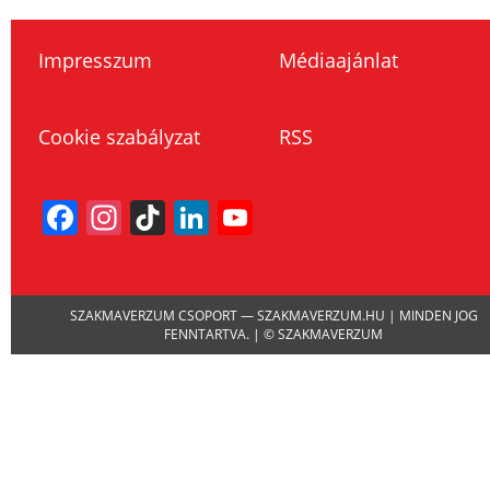
Impresszum
Médiaajánlat
Cookie szabályzat
RSS
Facebook
Instagram
TikTok
LinkedIn
YouTube
Channel
SZAKMAVERZUM CSOPORT — SZAKMAVERZUM.HU | MINDEN JOG
FENNTARTVA. | © SZAKMAVERZUM