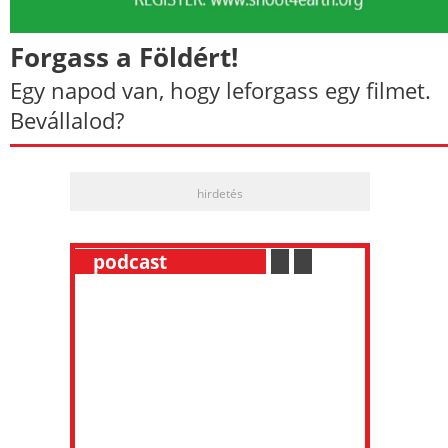
Forgass a Földért!
Egy napod van, hogy leforgass egy filmet.
Bevállalod?
hirdetés
__
podcast
___________
.
__
.
__